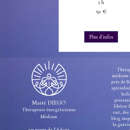
1 h
50
50 €
euros
Plus d'infos
Thérap
médium à
près de 
spéciali
holi
prestat
Maité DIEGO
libérer 
Thérapeute énergéticienne
out, des 
Médium
blog insp
la guéri
311 route de l'Adour