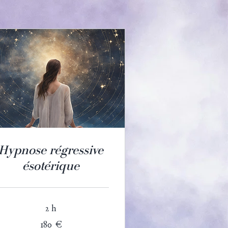
Hypnose régressive
ésotérique
2 h
0
180 €
ros