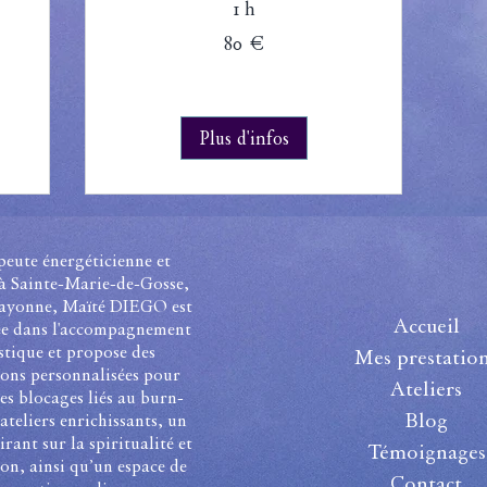
1 h
80
80 €
euros
Plus d'infos
eute énergéticienne et
 Sainte-Marie-de-Gosse,
Bayonne, Maïté DIEGO est
Accueil
sée dans l'accompagnement
stique et propose des
Mes prestatio
ions personnalisées pour
Ateliers
les blocages liés au burn-
Blog
ateliers enrichissants, un
irant sur la spiritualité et
Témoignages
son, ainsi qu’un espace de
Contact