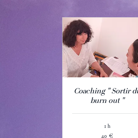
Coaching " Sortir d
burn out "
1 h
40
40 €
euros