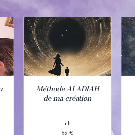
u
Méthode ALADIAH
de ma création
1 h
60
18
60 €
euros
eu