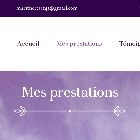
maritherese142@gmail.com
Accueil
Mes prestations
Témoi
Mes prestations