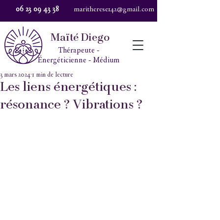
06 23 09 43 38
maritherese142@gmail.com
Maïté Diego
Thérapeute -
Énergéticienne - Médium
3 mars 2024
1 min de lecture
Les liens énergétiques :
résonance ? Vibrations ?